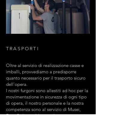
TRASPORTI
Oltre al servizio di realizzazione casse e
imballi, provvediamo a predisporre
quanto necessario per il trasporto sicuro
dell'opera.
I nostri furgoni sono allestiti ad hoc per la
movimentazione in sicurezza di ogni tipo
di opera, il nostro personale e la nostra
competenza sono al servizio di Musei,
Enti, Gallerie d'Arte, collezionisti privati,
per la movimentazione di oggetti d'arte.